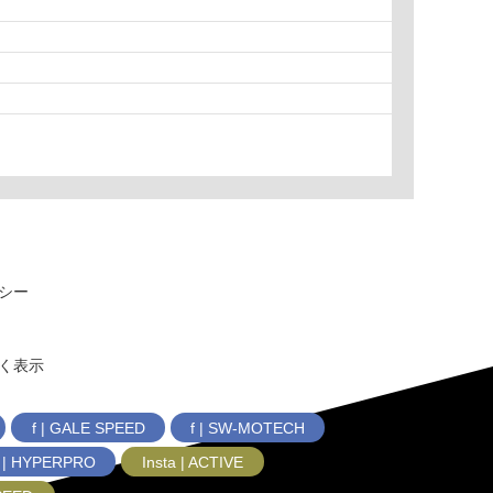
シー
く表示
f | GALE SPEED
f | SW-MOTECH
f | HYPERPRO
Insta | ACTIVE