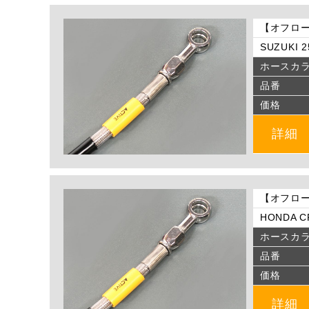
【オフロー
SUZUKI 2
ホースカ
品番
価格
詳細
【オフロー
HONDA CR
ホースカ
品番
価格
詳細