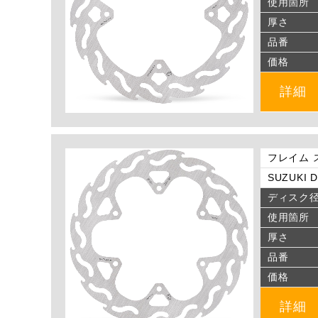
使用箇所
厚さ
品番
価格
詳細
フレイム 
SUZUKI D
ディスク
使用箇所
厚さ
品番
価格
詳細