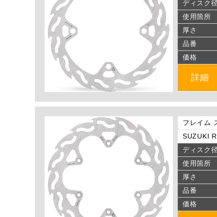
ディスク
使用箇所
厚さ
品番
価格
詳細
フレイム 
SUZUKI R
ディスク
使用箇所
厚さ
品番
価格