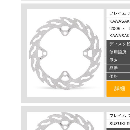
フレイム 
KAWASAKI
'2006 ～ 
KAWASAKI
ディスク
使用箇所
厚さ
品番
価格
詳細
フレイム 
SUZUKI R