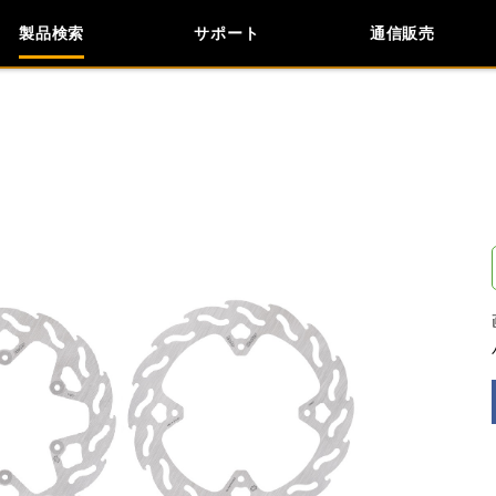
製品検索
サポート
通信販売
検索
車種検索
アイテム検索
品番
KAWASAKI
閉じる