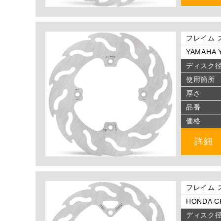
フレイム 
YAMAHA Y
ディスク
使用箇所
厚さ
品番
価格
詳細
フレイム 
HONDA CR
ディスク