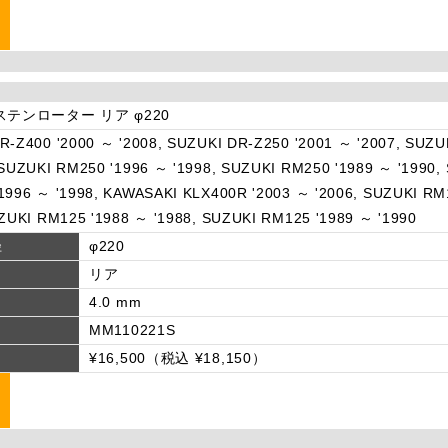
ステンローター リア φ220
R-Z400 '2000 ～ '2008, SUZUKI DR-Z250 '2001 ～ '2007, SUZU
 SUZUKI RM250 '1996 ～ '1998, SUZUKI RM250 '1989 ～ '1990,
1996 ～ '1998, KAWASAKI KLX400R '2003 ～ '2006, SUZUKI RM
UZUKI RM125 '1988 ～ '1988, SUZUKI RM125 '1989 ～ '1990
径
φ220
リア
4.0 mm
MM110221S
¥16,500（税込 ¥18,150）