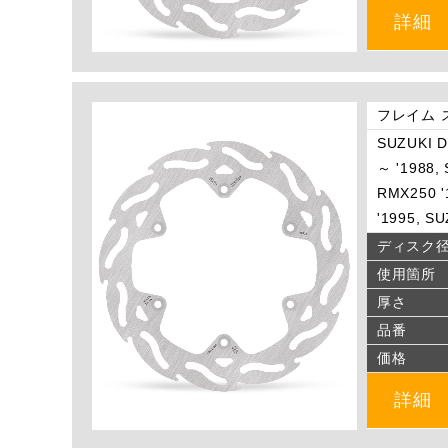
詳細
フレイム 
SUZUKI D
～ '1988,
RMX250 '
'1995, S
ディスク
使用箇所
厚さ
品番
価格
詳細