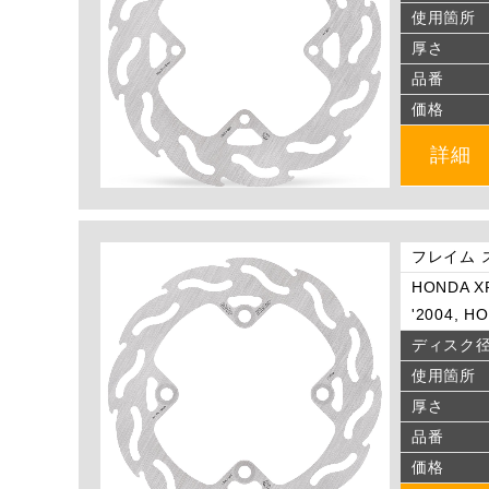
使用箇所
厚さ
品番
価格
詳細
フレイム 
HONDA XR
'2004, H
ディスク
使用箇所
厚さ
品番
価格