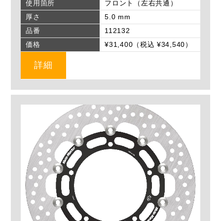
使用箇所
フロント（左右共通）
厚さ
5.0 mm
品番
112132
価格
¥31,400（税込 ¥34,540）
詳細