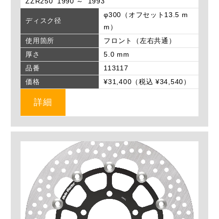
ZZR250 '1990 ～ '1993
φ300（オフセット13.5 m
ディスク径
m）
使用箇所
フロント（左右共通）
厚さ
5.0 mm
品番
113117
価格
¥31,400（税込 ¥34,540）
詳細