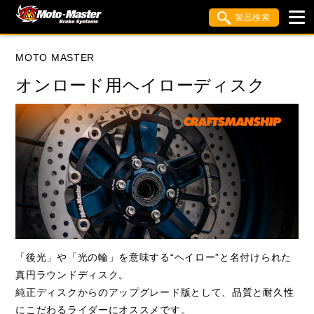
製品検索
ブランド内検索
MOTO MASTER
車種検索
アイテム検索
品番検索
オンロード用ヘイローディスク
HONDA
YAMAHA
SUZUKI
KAWASAKI
APRILIA
BIMOTA
BMW
DUCATI
KTM
MOTO GUZZI
TRIUMPH
「後光」や「光の輪」を意味する“ヘイロー”と名付けられた
真円ラウンドディスク。
閉じる
純正ディスクからのアップグレード版として、品質と耐久性
にこだわるライダーにオススメです。