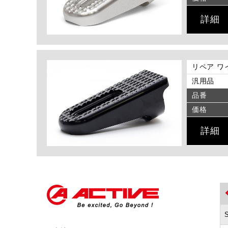
詳細
リペア ワ
汎用品
品番
価格
詳細