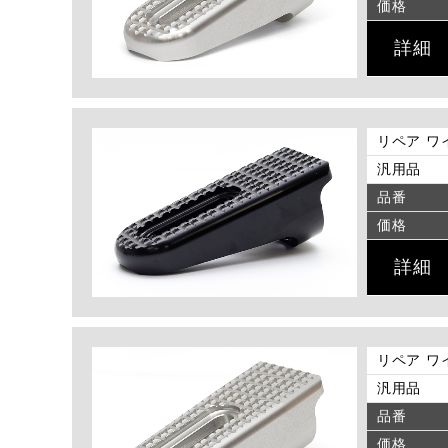
価格
詳細
リペア ワ
汎用品
品番
価格
詳細
リペア ワ
汎用品
品番
価格