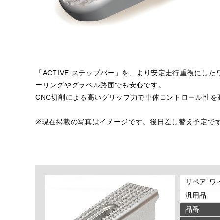
「ACTIVE ステップバー」を、より安定走行重視にし
ーリングやグラベル路面でも安心です。
CNC切削による高いグリップ力で車体コントロール性を
※現在掲載の写真はイメージです。後日差し替え予定で
リペア ワ
汎用品
品番