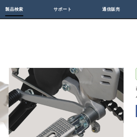
製品検索
サポート
通信販売
検索
車種検索
アイテム検索
品番
KAWASAKI
閉じる