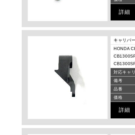
詳細
キャリパー
HONDA CB
CB1300SF
CB1300SF
対応キャ
備考
品番
価格
詳細