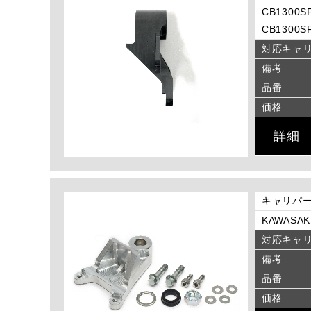
CB1300SF
CB1300SF
対応キャ
備考
品番
価格
詳細
キャリパー
KAWASAKI
対応キャ
備考
品番
価格