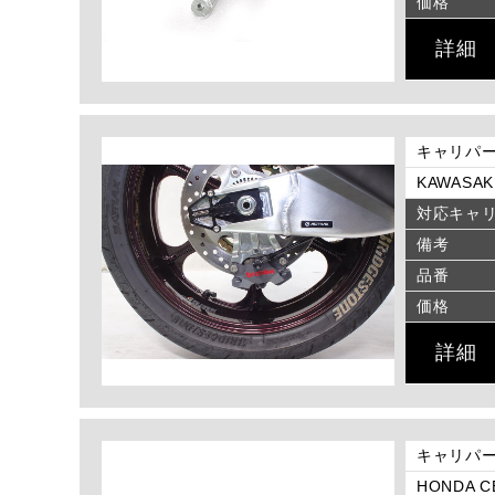
価格
詳細
キャリパー
KAWASAKI
対応キャ
備考
品番
価格
詳細
キャリパー
HONDA CB