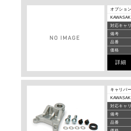
オプション キ
KAWASAKI
対応キャ
備考
品番
価格
詳細
キャリパー
KAWASAKI
対応キャ
備考
品番
価格