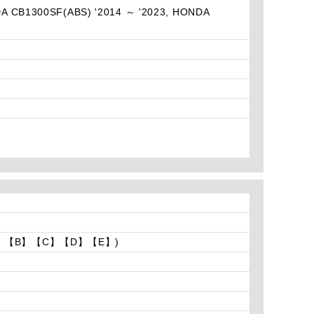
DA CB1300SF(ABS) '2014 ～ '2023, HONDA
】【B】【C】【D】【E】)