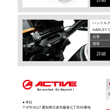
ハンドルク
HARLEY D
品番
価格
詳細
● 本社
〒470-0117 愛知県日進市藤塚七丁目55番地