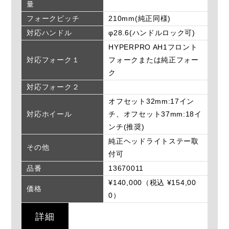
量
フォークピッチ
210mm(純正同様)
対応ハンドル
φ28.6(ハンドルロック可)
HYPERPRO AH1フロント
対応フォーク１
フォークまたは純正フォー
ク
対応フォーク２
オフセット32mm:17イン
対応ホイール
チ、オフセット37mm:18イ
ンチ(推奨)
純正ヘッドライトステー取
その他
付可
品番
13670011
¥140,000（税込 ¥154,00
価格
0）
詳細