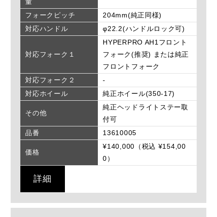
量
フォークピッチ
204mm(純正同様)
対応ハンドル
φ22.2(ハンドルロック可)
HYPERPRO AH1フロント
対応フォーク１
フォーク(推奨) または純正
フロントフォーク
対応フォーク２
-
対応ホイール
純正ホイール(350-17)
純正ヘッドライトステー取
その他
付可
品番
13610005
¥140,000（税込 ¥154,00
価格
0）
詳細