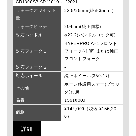
CB1300SB SP '2019 ～ '2021
フォークオフセット
32.5/35mm(純正35mm)
量
フォークピッチ
204mm(純正同様)
対応ハンドル
φ22.2(ハンドルロック可)
HYPERPRO AH1フロント
対応フォーク１
フォーク(推奨) または純正
フロントフォーク
対応フォーク２
-
対応ホイール
純正ホイール(350-17)
ホーン移設用ステー(ブラッ
その他
ク)付属
品番
13610009
¥142,000（税込 ¥156,20
価格
0）
詳細