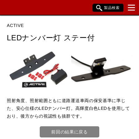
製品検索
ブランド内検索
ACTIVE
車種検索
アイテム検索
品番検索
LEDナンバー灯 ステー付
データを準備しています。
閉じる
照射角度、照射範囲ともに道路運送車両の保安基準に準じ
た、安心仕様のLEDナンバー灯。高輝度白色LEDを使用して
おり、後方からの視認性も抜群です。
前回の結果に戻る