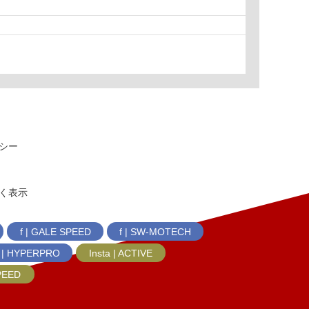
シー
く表示
f | GALE SPEED
f | SW-MOTECH
f | HYPERPRO
Insta | ACTIVE
SPEED