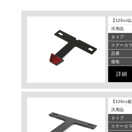
【125c
汎用品
タイプ
ステーカ
品番
価格
詳細
【126c
汎用品
タイプ
ステーカ