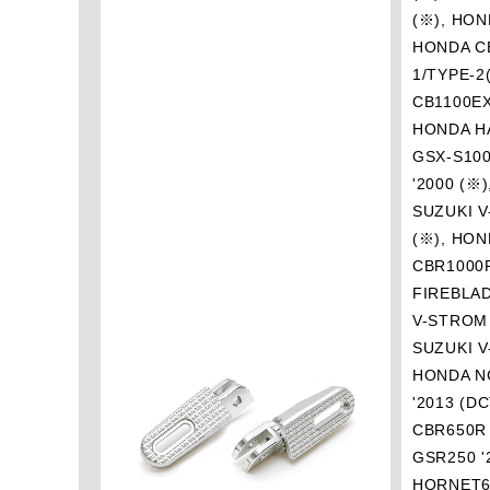
(※), HON
HONDA CB
1/TYPE-2
CB1100EX
HONDA HA
GSX-S100
'2000 (※
SUZUKI V
(※), HON
CBR1000R
FIREBLAD
V-STROM 
SUZUKI V
HONDA NC
'2013 (D
CBR650R 
GSR250 '
HORNET60