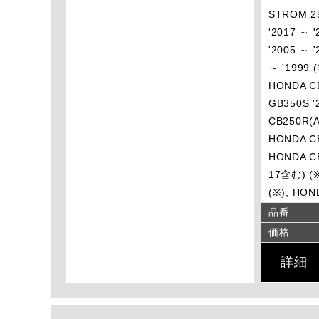
STROM 25
'2017 ～ 
'2005 ～ 
～ '1999 
HONDA CB
GB350S '
CB250R(A
HONDA CB
HONDA CB
17含む) (※
(※), HON
品番
価格
詳細