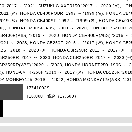
0 '2017 ～ '2021, SUZUKI GIXXER150 '2017 ～ '2020 (※), HON
'2021 (※), HONDA CB400FOUR '1997 ～ '1999 (※), HONDA CB4
'2019 (※), HONDA CB400SF '1992 ～ '1999 (※), HONDA CB400
(※), HONDA CB400SF(ABS) '2000 ～ '2020, HONDA CBR400R '2
R400R(ABS) '2019 ～ '2020, HONDA CBR400R(ABS) '2016 ～ '
2021 ～ '2023, HONDA CB250F '2015 ～ '2017 (※), HONDA CB25
BS) '2018 ～ '2020 (※), HONDA CBR250R '2011 ～ '2017 (※), 
R250RR '2017 ～ '2023, HONDA CBR250RR '2017 ～ '2020 (※)
R250RR(ABS) '2020 ～ '2023, HONDA HORNET250 '1996 ～ '20
), HONDA VTR-250F '2013 ～ '2017 (※), HONDA CB125R '2018
DA MONKEY125 '2019 ～ '2022, HONDA MONKEY125(ABS) '201
17741002S
¥16,000（税込 ¥17,600）