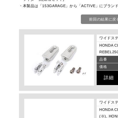
・本製品は「153GARAGE」から「ACTIVE」にブラン
前回の結果に戻
ワイドステ
HONDA CL
REBEL250
品番
価格
詳細
ワイドステ
HONDA CB
(※), HON