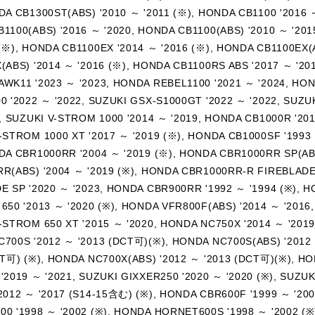
DA CB1300ST(ABS) '2010 ～ '2011 (※), HONDA CB1100 '2016 ～
1100(ABS) '2016 ～ '2020, HONDA CB1100(ABS) '2010 ～ '201
(※), HONDA CB1100EX '2014 ～ '2016 (※), HONDA CB1100EX(
(ABS) '2014 ～ '2016 (※), HONDA CB1100RS ABS '2017 ～ '20
WK11 '2023 ～ '2023, HONDA REBEL1100 '2021 ～ '2024, HON
0 '2022 ～ '2022, SUZUKI GSX-S1000GT '2022 ～ '2022, SUZUK
), SUZUKI V-STROM 1000 '2014 ～ '2019, HONDA CB1000R '201
-STROM 1000 XT '2017 ～ '2019 (※), HONDA CB1000SF '1993 
DA CBR1000RR '2004 ～ '2019 (※), HONDA CBR1000RR SP(AB
R(ABS) '2004 ～ '2019 (※), HONDA CBR1000RR-R FIREBLADE
E SP '2020 ～ '2023, HONDA CBR900RR '1992 ～ '1994 (※), H
650 '2013 ～ '2020 (※), HONDA VFR800F(ABS) '2014 ～ '2016,
-STROM 650 XT '2015 ～ '2020, HONDA NC750X '2014 ～ '2019
700S '2012 ～ '2013 (DCT可)(※), HONDA NC700S(ABS) '2012
CT可) (※), HONDA NC700X(ABS) '2012 ～ '2013 (DCT可)(※), HO
'2019 ～ '2021, SUZUKI GIXXER250 '2020 ～ '2020 (※), SUZUK
2012 ～ '2017 (S14-15含む) (※), HONDA CBR600F '1999 ～ '200
0 '1998 ～ '2002 (※), HONDA HORNET600S '1998 ～ '2002 (※)