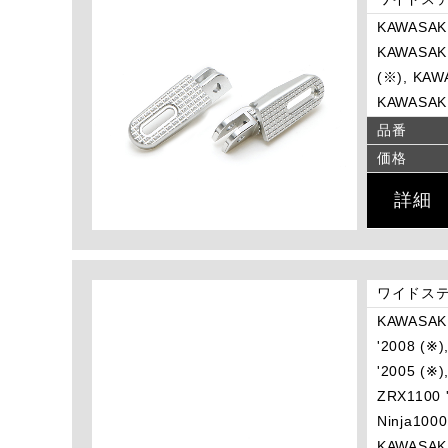
KAWASAKI
KAWASAKI 
(※), KAWA
KAWASAKI
品番
価格
詳細
ワイドステ
KAWASAKI
'2008 (※
'2005 (※
ZRX1100 
Ninja1000
KAWASAKI