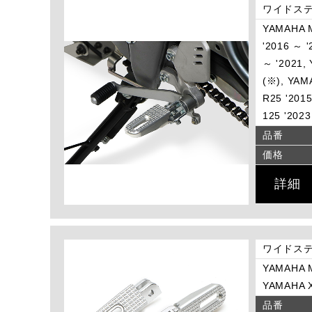
ワイドステ
YAMAHA M
'2016 ～ 
～ '2021,
(※), YAM
R25 '201
125 '202
品番
価格
詳細
ワイドステ
YAMAHA M
YAMAHA X
品番