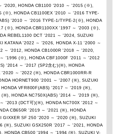
 '2020, HONDA CB1100 '2010 ～ '2015 (※),
5 (※), HONDA CB1100EX '2010 ～ '2016 TYPE-
ABS) '2010 ～ '2016 TYPE-1/TYPE-2(※), HONDA
17 (※), HONDA CBR1100XX '1997 ～ '2003 (※),
DA REBEL1100 DCT '2021 ～ '2024, SUZUKI
I KATANA '2022 ～ '2026, HONDA X-11 '2000 ～
2 ～ '2012, HONDA CB1000R '2018 ～ '2020,
～ '1996 (※), HONDA CBF1000F '2011 ～ '2012
S) '2014 ～ '2017 (SP2含む)(※), HONDA
 '2020 ～ '2022 (※), HONDA CBR1000RR-R
ONDA HORNET900 '2001 ～ '2007 (※), SUZUKI
 HONDA VFR800F(ABS) '2017 ～ '2019 (※),
 (※), HONDA NC750X(ABS) '2014 ～ '2019 (※),
 ～ '2013 (DCT可)(※), HONDA NC700X '2012 ～
NDA CB650R '2019 ～ '2021 (※), HONDA
I GIXXER SF 250 '2020 ～ '2020 (※), SUZUKI
6 (※), SUZUKI GSX250R '2017 ～ '2021, HONDA
, HONDA CB500 '1994 ～ '1994 (※), SUZUKI V-