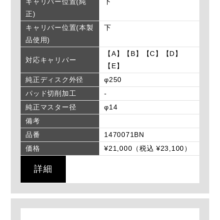
キャリパー位置(純
下
正)
キャリパー位置(本製
下
品使用)
【A】【B】【C】【D】
対応キャリパー
【E】
純正ディスク外径
φ250
パッド切削加工
-
純正マスター径
φ14
備考
品番
1470071BN
価格
¥21,000（税込 ¥23,100）
詳細