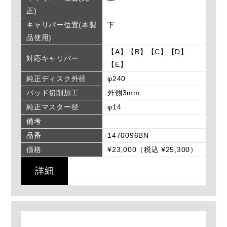
正)
キャリパー位置(本製
下
品使用)
【A】【B】【C】【D】
対応キャリパー
【E】
純正ディスク外径
φ240
パッド切削加工
外側3mm
純正マスター径
φ14
備考
品番
1470096BN
価格
¥23,000（税込 ¥25,300）
詳細