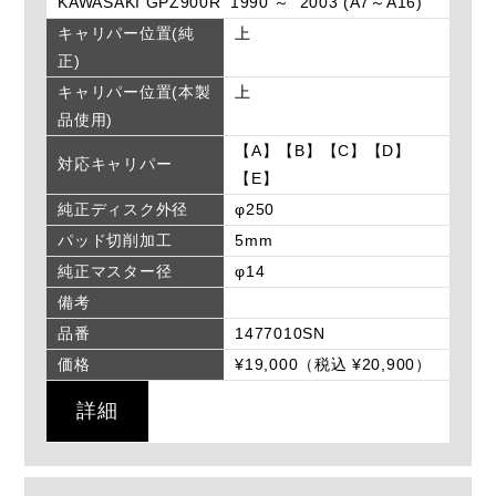
KAWASAKI GPZ900R '1990 ～ '2003 (A7～A16)
キャリパー位置(純
上
正)
キャリパー位置(本製
上
品使用)
【A】【B】【C】【D】
対応キャリパー
【E】
純正ディスク外径
φ250
パッド切削加工
5mm
純正マスター径
φ14
備考
品番
1477010SN
価格
¥19,000（税込 ¥20,900）
詳細