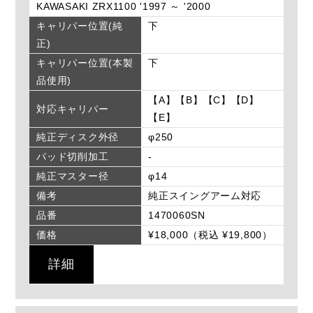
KAWASAKI ZRX1100 '1997 ～ '2000
キャリパー位置(純
下
正)
キャリパー位置(本製
下
品使用)
【A】【B】【C】【D】
対応キャリパー
【E】
純正ディスク外径
φ250
パッド切削加工
-
純正マスター径
φ14
備考
純正スイングアーム対応
品番
1470060SN
価格
¥18,000（税込 ¥19,800）
詳細