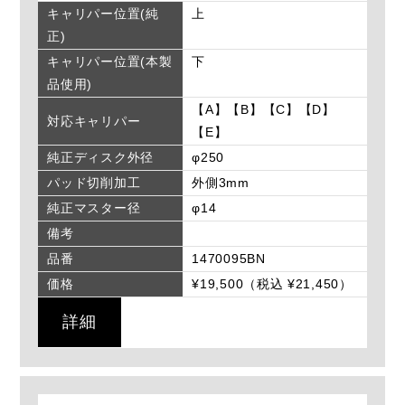
キャリパー位置(純
上
正)
キャリパー位置(本製
下
品使用)
【A】【B】【C】【D】
対応キャリパー
【E】
純正ディスク外径
φ250
パッド切削加工
外側3mm
純正マスター径
φ14
備考
品番
1470095BN
価格
¥19,500（税込 ¥21,450）
詳細