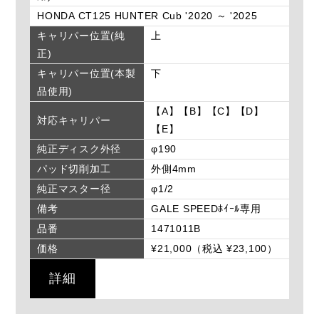
HONDA CT125 HUNTER Cub '2020 ～ '2025
キャリパー位置(純
上
正)
キャリパー位置(本製
下
品使用)
【A】【B】【C】【D】
対応キャリパー
【E】
純正ディスク外径
φ190
パッド切削加工
外側4mm
純正マスター径
φ1/2
備考
GALE SPEEDﾎｲｰﾙ専用
品番
1471011B
価格
¥21,000（税込 ¥23,100）
詳細