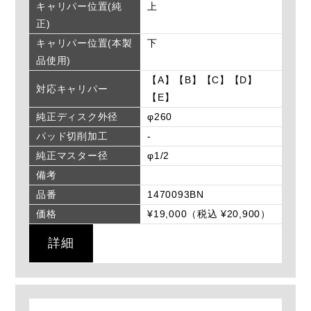
キャリパー位置(純
上
正)
キャリパー位置(本製
下
品使用)
【A】【B】【C】【D】
対応キャリパー
【E】
純正ディスク外径
φ260
パッド切削加工
-
純正マスター径
φ1/2
備考
品番
1470093BN
価格
¥19,000（税込 ¥20,900）
詳細