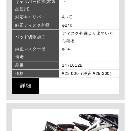
キャリパー位置(本製
下
品使用)
対応キャリパー
A～E
純正ディスク外径
φ240
ディスク外縁より出ていた
パッド切削加工
ら削る
純正マスター径
φ14
備考
品番
1471012B
価格
¥23,000（税込 ¥25,300）
詳細