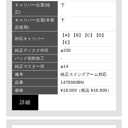
キャリパー位置(純
下
正)
キャリパー位置(本製
下
品使用)
【A】【B】【C】【D】
対応キャリパー
【E】
純正ディスク外径
φ250
パッド切削加工
-
純正マスター径
φ14
備考
純正スイングアーム対応
品番
1470060BN
価格
¥18,000（税込 ¥19,800）
詳細