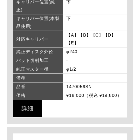
キャリパー位置(純
下
正)
キャリパー位置(本製
下
品使用)
【A】【B】【C】【D】
対応キャリパー
【E】
純正ディスク外径
φ240
パッド切削加工
-
純正マスター径
φ1/2
備考
品番
1470059SN
価格
¥18,000（税込 ¥19,800）
詳細