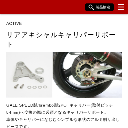
製品検索
ブランド内検索
ACTIVE
車種検索
アイテム検索
品番検索
リアアキシャルキャリパーサポー
ト
HONDA
YAMAHA
SUZUKI
KAWASAKI
閉じる
GALE SPEED製/brembo製2POTキャリパー(取付ピッチ
84mm)へ交換の際に必須となるキャリパーサポート。
車体やキャリパーになじむシンプルな形状のアルミ削り出し
ピースです。