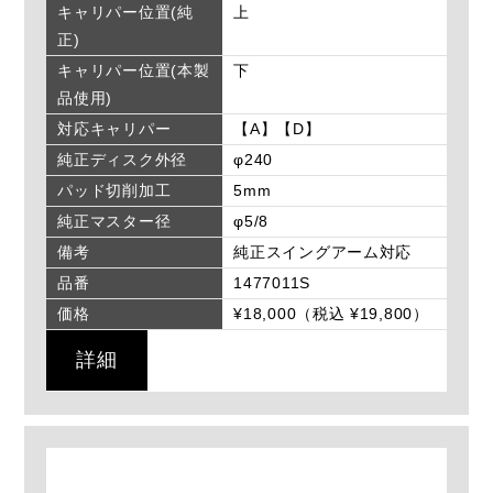
キャリパー位置(純
上
正)
キャリパー位置(本製
下
品使用)
対応キャリパー
【A】【D】
純正ディスク外径
φ240
パッド切削加工
5mm
純正マスター径
φ5/8
備考
純正スイングアーム対応
品番
1477011S
価格
¥18,000（税込 ¥19,800）
詳細