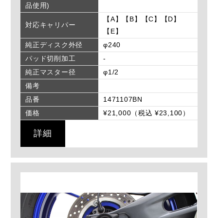
品使用)
【A】【B】【C】【D】
対応キャリパー
【E】
純正ディスク外径
φ240
パッド切削加工
-
純正マスター径
φ1/2
備考
品番
1471107BN
価格
¥21,000（税込 ¥23,100）
詳細