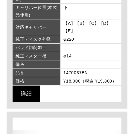
キャリパー位置(本製
下
品使用)
【A】【B】【C】【D】
対応キャリパー
【E】
純正ディスク外径
φ220
パッド切削加工
-
純正マスター径
φ14
備考
品番
1470067BN
価格
¥18,000（税込 ¥19,800）
詳細