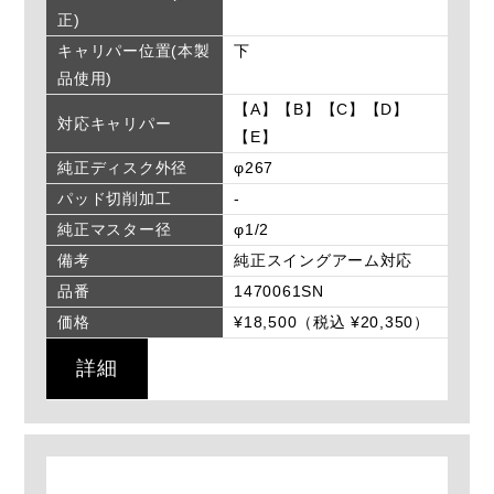
正)
キャリパー位置(本製
下
品使用)
【A】【B】【C】【D】
対応キャリパー
【E】
純正ディスク外径
φ267
パッド切削加工
-
純正マスター径
φ1/2
備考
純正スイングアーム対応
品番
1470061SN
価格
¥18,500（税込 ¥20,350）
詳細