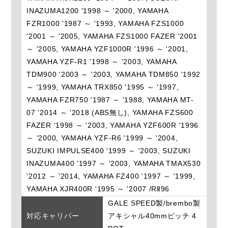
INAZUMA1200 '1998 ～ '2000, YAMAHA
FZR1000 '1987 ～ '1993, YAMAHA FZS1000
'2001 ～ '2005, YAMAHA FZS1000 FAZER '2001
～ '2005, YAMAHA YZF1000R '1996 ～ '2001,
YAMAHA YZF-R1 '1998 ～ '2003, YAMAHA
TDM900 '2003 ～ '2003, YAMAHA TDM850 '1992
～ '1999, YAMAHA TRX850 '1995 ～ '1997,
YAMAHA FZR750 '1987 ～ '1988, YAMAHA MT-
07 '2014 ～ '2018 (ABS無し), YAMAHA FZS600
FAZER '1998 ～ '2003, YAMAHA YZF600R '1996
～ '2000, YAMAHA YZF-R6 '1999 ～ '2004,
SUZUKI IMPULSE400 '1999 ～ '2003, SUZUKI
INAZUMA400 '1997 ～ '2003, YAMAHA TMAX530
'2012 ～ '2014, YAMAHA FZ400 '1997 ～ '1999,
YAMAHA XJR400R '1995 ～ '2007 /RⅡ96
GALE SPEED製/brembo製
対応キャリパー
アキシャル40mmピッチ 4