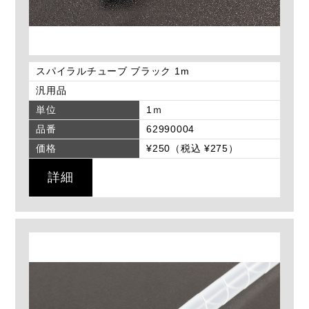
スパイラルチューブ ブラック 1m
汎用品
単位
1ｍ
品番
62990004
価格
¥250（税込 ¥275）
詳細