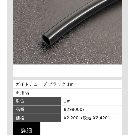
ガイドチューブ ブラック 1m
汎用品
単位
1ｍ
品番
62990007
価格
¥2,200（税込 ¥2,420）
詳細