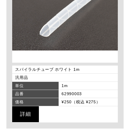
スパイラルチューブ ホワイト 1m
汎用品
単位
1m
品番
62990003
価格
¥250（税込 ¥275）
詳細