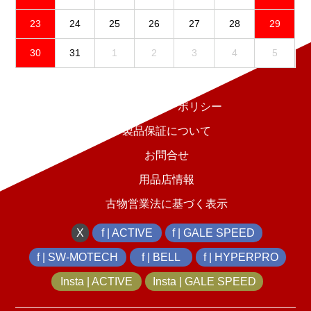
23
24
25
26
27
28
29
30
31
1
2
3
4
5
免責事項
プライバシーポリシー
製品保証について
お問合せ
用品店情報
古物営業法に基づく表示
X
f | ACTIVE
f | GALE SPEED
f | SW-MOTECH
f | BELL
f | HYPERPRO
Insta | ACTIVE
Insta | GALE SPEED