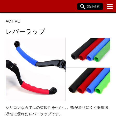
製品検索
ブランド内検索
ACTIVE
車種検索
アイテム検索
品番検索
レバーラップ
データを準備しています。
閉じる
シリコンならではの柔軟性を生かし、指が滑りにくく振動吸
収性に優れたレバーラップです。