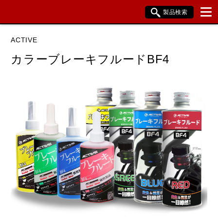
製品検索
ブランド内検索
ACTIVE
車種検索
アイテム検索
品番検索
カラーブレーキフルードBF4
データを準備しています。
閉じる