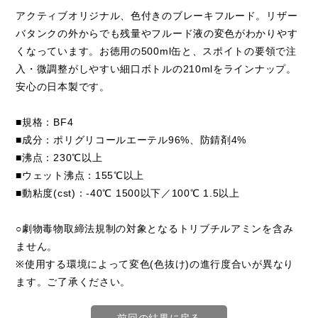
アクティブオリジナル、色付きのブレーキフルード。リザー
バタンクの外からでも残量やフルード液の変色がわかりやす
くなっています。お徳用の500ml缶と、スポイトの要領で注
入・微調整がしやすい細口ボトルの210mlをラインナップ。
安心の日本製です。
■規格：BF4
■成分：ポリグリコールエーテル96%、防錆剤4%
■沸点：230℃以上
■ウェット沸点：155℃以上
■動粘度(cst)：-40℃ 1500以下／100℃ 1.5以上
○劇物毒物取締法規制の対象となるトリブチルアミンを含み
ません。
※使用する環境によって変色(色抜け)の進行度合いが異なり
ます。ご了承ください。
前回の結果に戻る