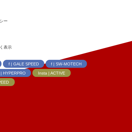
シー
く表示
f | GALE SPEED
f | SW-MOTECH
f | HYPERPRO
Insta | ACTIVE
SPEED