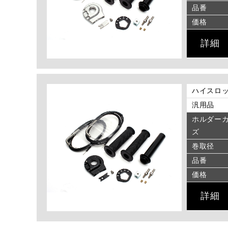
品番
価格
詳細
ハイスロッ
汎用品
ホルダーカ
ズ
巻取径
品番
価格
詳細