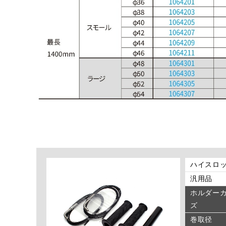
ハイスロッ
汎用品
ホルダーカ
ズ
巻取径