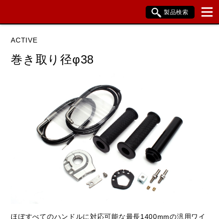
製品検索
ブランド内検索
ACTIVE
車種検索
アイテム検索
品番検索
巻き取り径φ38
データを準備しています。
閉じる
ほぼすべてのハンドルに対応可能な最長1400mmの汎用ワイ