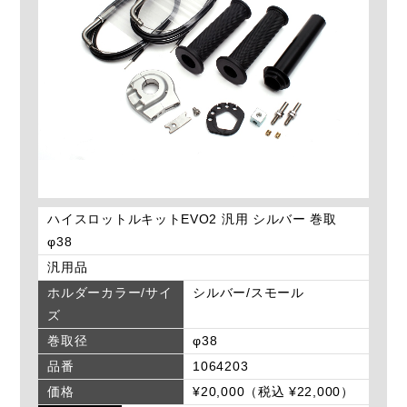
ハイスロットルキットEVO2 汎用 シルバー 巻取
φ38
汎用品
ホルダーカラー/サイ
シルバー/スモール
ズ
巻取径
φ38
品番
1064203
価格
¥20,000（税込 ¥22,000）