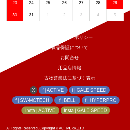
23
24
25
26
27
28
29
30
31
1
2
3
4
5
免責事項
プライバシーポリシー
製品保証について
お問合せ
用品店情報
古物営業法に基づく表示
X
f | ACTIVE
f | GALE SPEED
f | SW-MOTECH
f | BELL
f | HYPERPRO
Insta | ACTIVE
Insta | GALE SPEED
All Rights Reserved, Copyright © ACTIVE co.,LTD