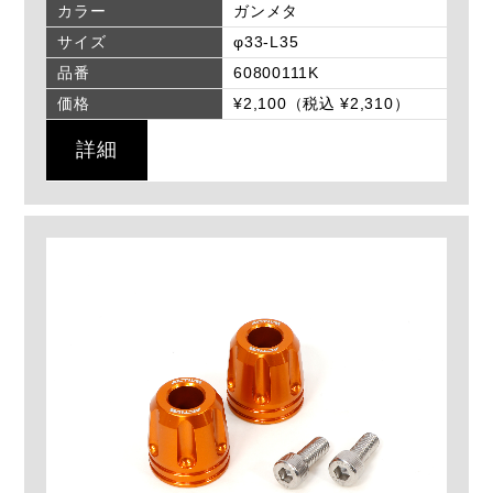
カラー
ガンメタ
サイズ
φ33-L35
品番
60800111K
価格
¥2,100（税込 ¥2,310）
詳細