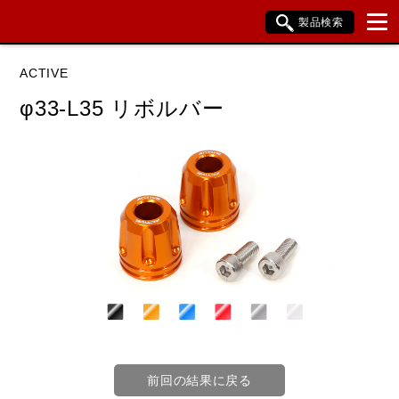
製品検索
ブランド内検索
ACTIVE
車種検索
アイテム検索
品番検索
φ33-L35 リボルバー
データを準備しています。
閉じる
前回の結果に戻る