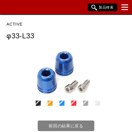
製品検索
ブランド内検索
ACTIVE
車種検索
アイテム検索
品番検索
φ33-L33
データを準備しています。
閉じる
前回の結果に戻る