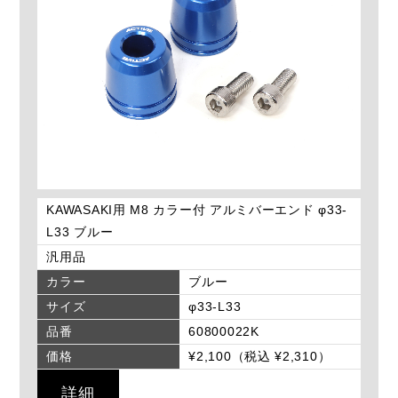
KAWASAKI用 M8 カラー付 アルミバーエンド φ33-
L33 ブルー
汎用品
カラー
ブルー
サイズ
φ33-L33
品番
60800022K
価格
¥2,100（税込 ¥2,310）
詳細