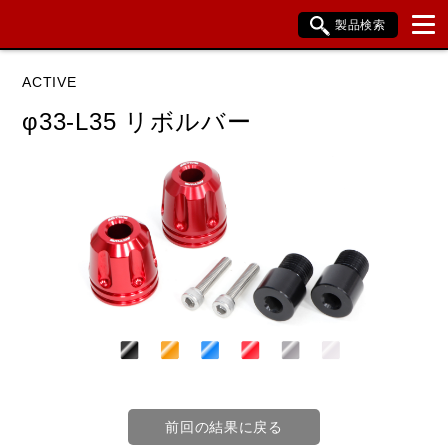
製品検索
ブランド内検索
ACTIVE
車種検索
アイテム検索
品番検索
φ33-L35 リボルバー
データを準備しています。
閉じる
前回の結果に戻る