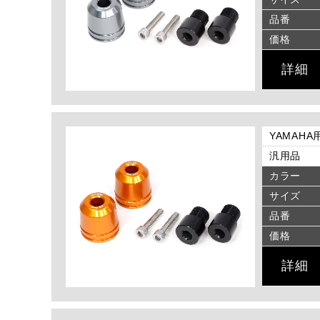
品番
価格
詳細
YAMAHA
汎用品
カラー
サイズ
品番
価格
詳細