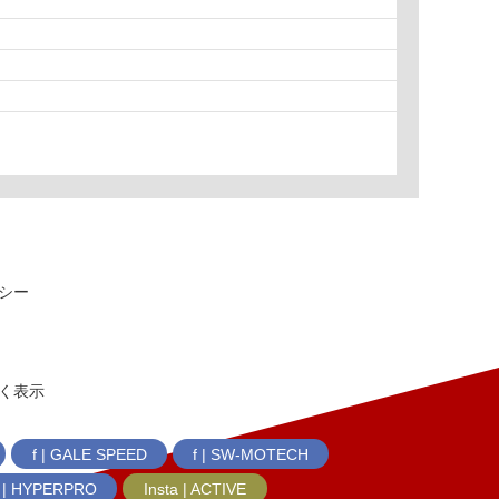
シー
く表示
f | GALE SPEED
f | SW-MOTECH
f | HYPERPRO
Insta | ACTIVE