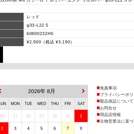
レッド
φ33-L22.5
60800232HS
¥2,900（税込 ¥3,190）
免責事項
2026年 8月
プライバシーポリ
製品保証について
SUN
MON
TUE
WED
THU
FRI
SAT
お問合せ
用品店情報
26
27
28
29
30
31
1
古物営業法に基づ
2
3
4
5
6
7
8