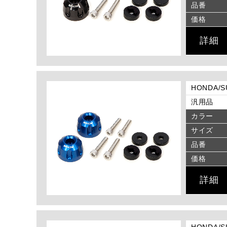
品番
価格
詳細
HONDA/
汎用品
カラー
サイズ
品番
価格
詳細
HONDA/