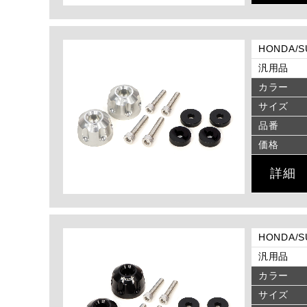
HONDA/
汎用品
カラー
サイズ
品番
価格
詳細
HONDA/
汎用品
カラー
サイズ