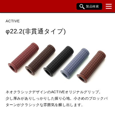
製品検索
ブランド内検索
ACTIVE
車種検索
アイテム検索
品番検索
φ22.2(非貫通タイプ)
データを準備しています。
閉じる
ネオクラシックデザインのACTIVEオリジナルグリップ。
少し厚みがありしっかりした握り心地。小さめのブロックパ
ターンがクラシックな雰囲気を醸し出します。