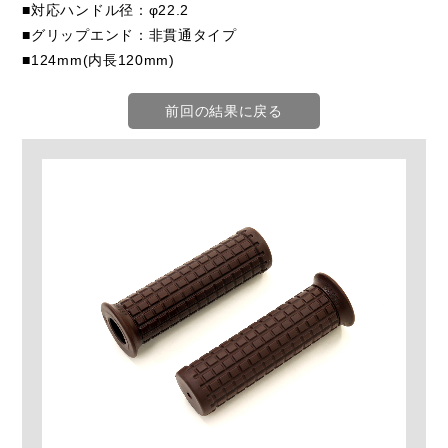
■対応ハンドル径：φ22.2
■グリップエンド：非貫通タイプ
■124mm(内長120mm)
前回の結果に戻る