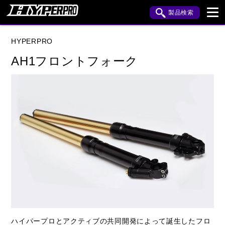
製品検索
ブランド内検索
HYPERPRO
車種検索
アイテム検索
品番検索
AH1フロントフォーク
HONDA
YAMAHA
SUZUKI
KAWASAKI
HARLEY DAVIDSON
閉じる
ハイパープロとアクティブの共同開発によって誕生したフロ