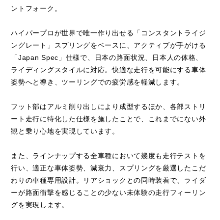
ントフォーク。
ハイパープロが世界で唯一作り出せる「コンスタントライジ
ングレート」スプリングをベースに、アクティブが手がける
「Japan Spec」仕様で、日本の路面状況、日本人の体格、
ライディングスタイルに対応。快適な走行を可能にする車体
姿勢へと導き、ツーリングでの疲労感を軽減します。
フット部はアルミ削り出しにより成型するほか、各部ストリ
ート走行に特化した仕様を施したことで、これまでにない外
観と乗り心地を実現しています。
また、ラインナップする全車種において幾度も走行テストを
行い、適正な車体姿勢、減衰力、スプリングを厳選したこだ
わりの車種専用設計。リアショックとの同時装着で、ライダ
ーが路面衝撃を感じることの少ない未体験の走行フィーリン
グを実現します。