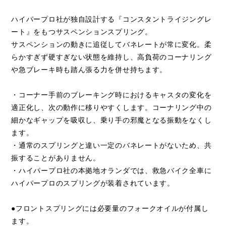
ハイパープロ社が独自設計する『コンスタントライジングレ
閉じる
ート』をもつサスペンションスプリング。
サスペンションの動きに追従してバネレートが常に変化。柔
らかすぎず硬すぎない状態を維持し、高負荷のコーナリング
や急ブレーキ時も踏ん張る力を併せ持ちます。
・コーナー手前のブレーキング時におけるキャスタの変化を
適正化し、次の動作に移りやすくします。コーナリング中の
細かなギャップを吸収し、乗り手の邪魔となる振動をなくし
ます。
・通常のスプリングと違い一定のバネレートがないため、共
振することがありません。
・ハイパープロ社の本拠地オランダでは、救急バイク全車に
ハイパープロのスプリングが装着されています。
●フロントスプリングには必要量のフォークオイルが付属し
ます。