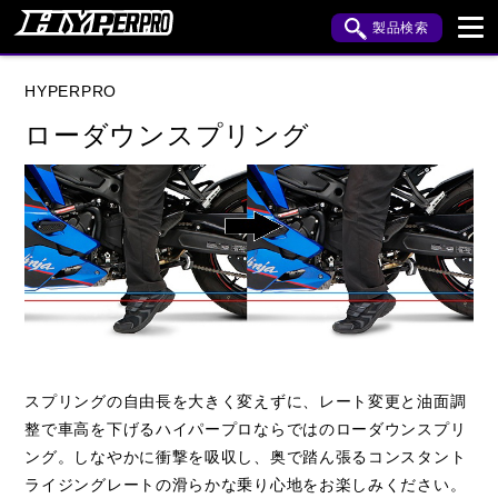
製品検索
ブランド内検索
HYPERPRO
車種検索
アイテム検索
品番検索
ローダウンスプリング
HONDA
YAMAHA
SUZUKI
KAWASAKI
APRILIA
BMW
BUELL
DUCATI
HARLEY DAVIDSON
HUSQVANA
INDIAN
KTM
MOTO GUZZI
ROYAL ENFIELD
スプリングの自由長を大きく変えずに、レート変更と油面調
整で車高を下げるハイパープロならではのローダウンスプリ
TRIUMPH
ング。しなやかに衝撃を吸収し、奥で踏ん張るコンスタント
ライジングレートの滑らかな乗り心地をお楽しみください。