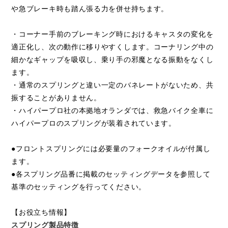
や急ブレーキ時も踏ん張る力を併せ持ちます。
・コーナー手前のブレーキング時におけるキャスタの変化を
閉じる
適正化し、次の動作に移りやすくします。コーナリング中の
細かなギャップを吸収し、乗り手の邪魔となる振動をなくし
ます。
・通常のスプリングと違い一定のバネレートがないため、共
振することがありません。
・ハイパープロ社の本拠地オランダでは、救急バイク全車に
ハイパープロのスプリングが装着されています。
●フロントスプリングには必要量のフォークオイルが付属し
ます。
●各スプリング品番に掲載のセッティングデータを参照して
基準のセッティングを行ってください。
【お役立ち情報】
スプリング製品特徴