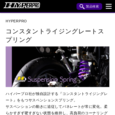
製品検索
ブランド内検索
HYPERPRO
車種検索
アイテム検索
品番検索
コンスタントライジングレートス
プリング
HONDA
YAMAHA
SUZUKI
KAWASAKI
APRILIA
BENELLI
BMW
BUELL
CAGIVA
DUCATI
HARLEY DAVIDSON
HUSQVANA
INDIAN
KTM
MOTO GUZZI
ハイパープロ社が独自設計する『コンスタントライジングレ
ート』をもつサスペンションスプリング。
MV AGUSTA
ROYAL ENFIELD
サスペンションの動きに追従してバネレートが常に変化。柔
TRIUMPH
らかすぎず硬すぎない状態を維持し、高負荷のコーナリング