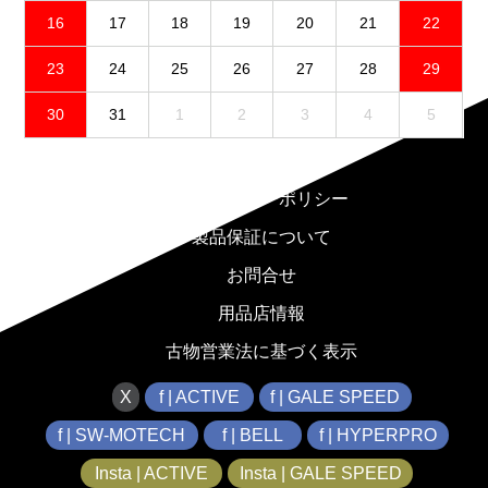
16
17
18
19
20
21
22
23
24
25
26
27
28
29
30
31
1
2
3
4
5
免責事項
プライバシーポリシー
製品保証について
お問合せ
用品店情報
古物営業法に基づく表示
X
f | ACTIVE
f | GALE SPEED
f | SW-MOTECH
f | BELL
f | HYPERPRO
Insta | ACTIVE
Insta | GALE SPEED