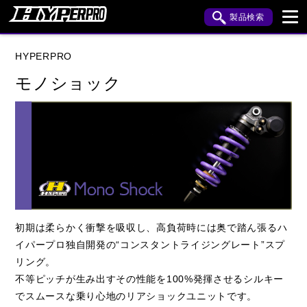
製品検索
ブランド内検索
HYPERPRO
車種検索
アイテム検索
品番検索
モノショック
HONDA
YAMAHA
SUZUKI
KAWASAKI
BMW
HARLEY DAVIDSON
閉じる
初期は柔らかく衝撃を吸収し、高負荷時には奥で踏ん張るハ
イパープロ独自開発の“コンスタントライジングレート”スプ
リング。
不等ピッチが生み出すその性能を100%発揮させるシルキー
でスムースな乗り心地のリアショックユニットです。