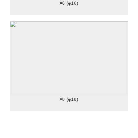
#6 (φ16)
#8 (φ18)