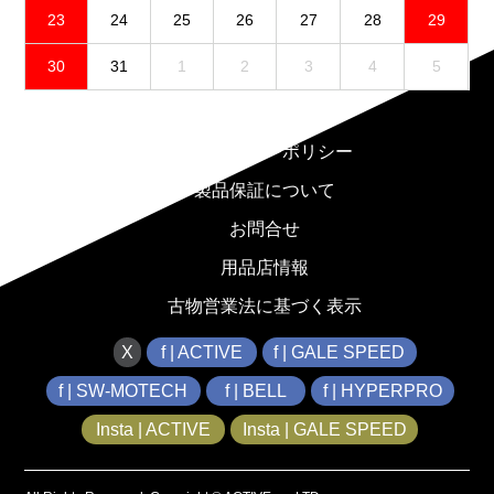
23
24
25
26
27
28
29
30
31
1
2
3
4
5
免責事項
プライバシーポリシー
製品保証について
お問合せ
用品店情報
古物営業法に基づく表示
X
f | ACTIVE
f | GALE SPEED
f | SW-MOTECH
f | BELL
f | HYPERPRO
Insta | ACTIVE
Insta | GALE SPEED