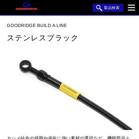
製品検索
ブランド内検索
GOODRIDGE BUILD A LINE
車種検索
アイテム検索
品番検索
ステンレスブラック
HONDA
YAMAHA
SUZUKI
KAWASAKI
APRILIA
BUELL
DUCATI
HARLEY DAVIDSON
HYOSUNG
閉じる
カシメ結合の採用や劣化に強い素材の選択など、機能部品と