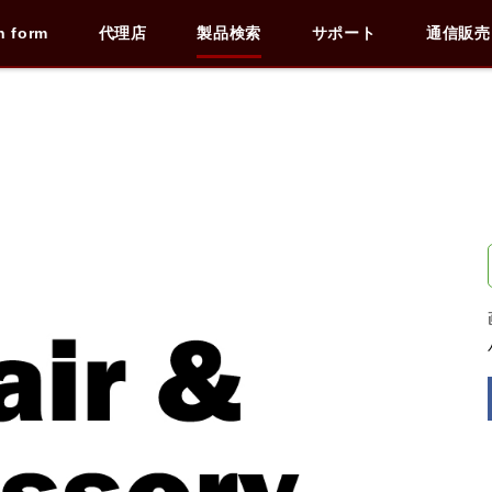
n form
代理店
製品検索
サポート
通信販売
検索
車種検索
アイテム検索
品番
データを準備しています。
閉じる