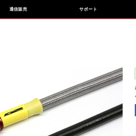
通信販売
サポート
検索
車種検索
アイテム検索
品番
KAWASAKI
APRILIA
BUELL
DUCATI
閉じる