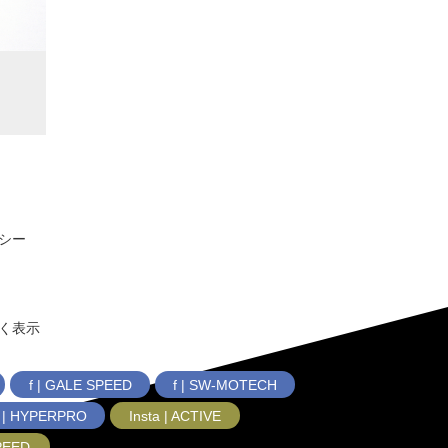
シー
く表示
f | GALE SPEED
f | SW-MOTECH
f | HYPERPRO
Insta | ACTIVE
SPEED