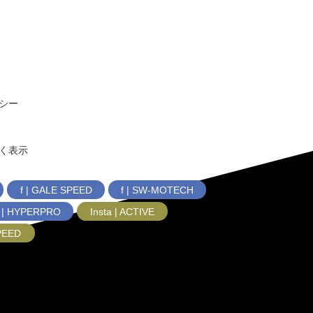
シー
く表示
f | GALE SPEED
f | SW-MOTECH
f | HYPERPRO
Insta | ACTIVE
SPEED