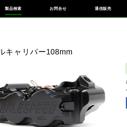
製品検索
お問合せ
通信販売
検索
車種検索
アイテム検索
品番
ルキャリパー108mm
データを準備しています。
閉じる