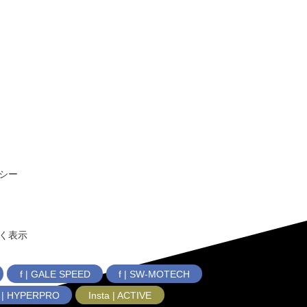
シー
く表示
f | GALE SPEED
f | SW-MOTECH
f | HYPERPRO
Insta | ACTIVE