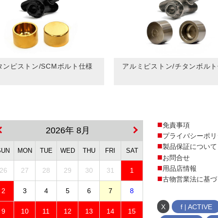
タンピストン/SCMボルト仕様
アルミピストン/チタンボル
免責事項
2026年 8月
プライバシーポリ
製品保証について
SUN
MON
TUE
WED
THU
FRI
SAT
お問合せ
用品店情報
26
27
28
29
30
31
1
古物営業法に基づ
2
3
4
5
6
7
8
X
f | ACTIVE
9
10
11
12
13
14
15