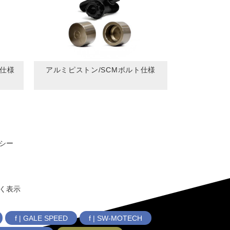
ト仕様
アルミピストン/SCMボルト仕様
シー
く表示
f | GALE SPEED
f | SW-MOTECH