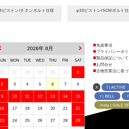
34ピストン/チタンボルト仕様
φ30ピストン/SCMボルト
免責事項
2026年 8月
プライバシーポリ
製品保証について
SUN
MON
TUE
WED
THU
FRI
SAT
お問合せ
古物営業法に基づ
26
27
28
29
30
31
1
2
3
4
5
6
7
8
X
f | ACTIVE
f | BELL
9
10
11
12
13
14
15
Insta | GALE 
16
17
18
19
20
21
22
23
24
25
26
27
28
29