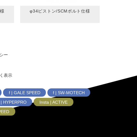
仕様
φ34ピストン/SCMボルト仕様
シー
く表示
f | GALE SPEED
f | SW-MOTECH
f | HYPERPRO
Insta | ACTIVE
SPEED