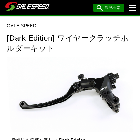
製品検索
ブランド内検索
GALE SPEED
車種検索
アイテム検索
品番検索
[Dark Edition] ワイヤークラッチホ
ルダーキット
KAWASAKI
BMW
閉じる
～鍛造肌の質感を楽しむ Dark Edition～