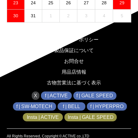
23
24
25
26
27
28
29
30
31
1
2
3
4
5
免責事項
プライバシーポリシー
製品保証について
お問合せ
用品店情報
古物営業法に基づく表示
X
f | ACTIVE
f | GALE SPEED
f | SW-MOTECH
f | BELL
f | HYPERPRO
Insta | ACTIVE
Insta | GALE SPEED
All Rights Reserved, Copyright © ACTIVE co.,LTD