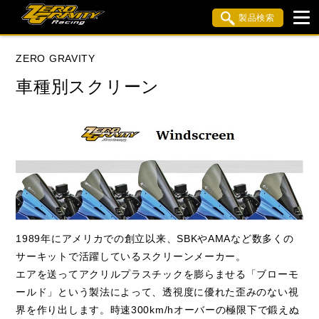
製品検索
ブランド内検索
ZERO GRAVITY
車種検索
アイテム検索
品番検索
車種別スクリーン
HONDA
YAMAHA
SUZUKI
KAWASAKI
APRILIA
BMW
BUELL
DUCATI
MV AGUSTA
TRIUMPH
1989年にアメリカでの創立以来、SBKやAMAなど数多くの
サーキットで活躍しているスクリーンメーカー。
閉じる
エアを送ってアクリルプラスチックを膨らませる「ブローモ
ールド」という製法によって、透視度に優れた歪みのない視
界を作り出します。時速300km/hオーバーの極限下で鍛えぬ