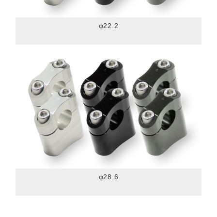
φ22.2
φ28.6