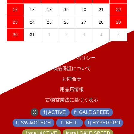
16
17
18
19
20
21
22
23
24
25
26
27
28
29
30
31
1
2
3
4
5
免責事項
プライバシーポリシー
製品保証について
お問合せ
用品店情報
古物営業法に基づく表示
X
f | ACTIVE
f | GALE SPEED
f | SW-MOTECH
f | BELL
f | HYPERPRO
Insta | ACTIVE
Insta | GALE SPEED