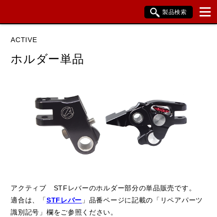
製品検索
ブランド内検索
ACTIVE
車種検索
アイテム検索
品番検索
ホルダー単品
HONDA
YAMAHA
SUZUKI
KAWASAKI
閉じる
アクティブ STFレバーのホルダー部分の単品販売です。
適合は、「
STFレバー
」品番ページに記載の「リペアパーツ
識別記号」欄をご参照ください。