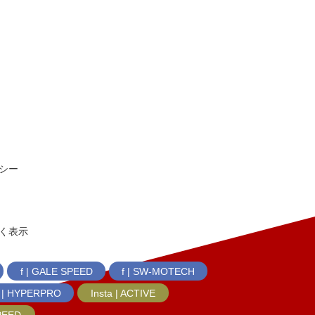
シー
く表示
f | GALE SPEED
f | SW-MOTECH
f | HYPERPRO
Insta | ACTIVE