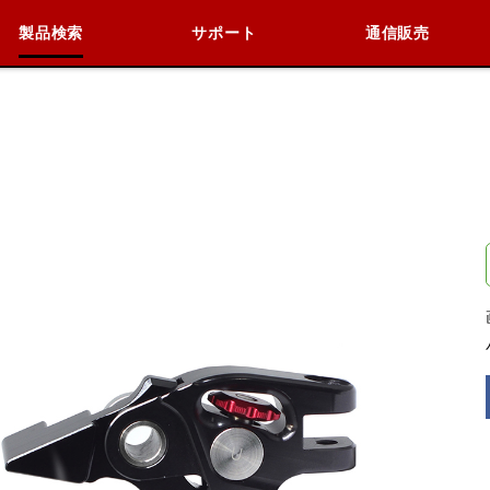
製品検索
サポート
通信販売
検索
車種検索
アイテム検索
品番
KAWASAKI
閉じる