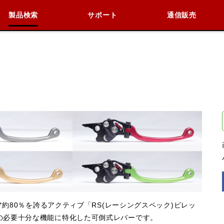
製品検索
サポート
通信販売
検索
車種検索
アイテム検索
品番
KAWASAKI
閉じる
ア約80％を誇るアクティブ「RS(レーシングスペック)ビレッ
の必要十分な機能に特化した可倒式レバーです。