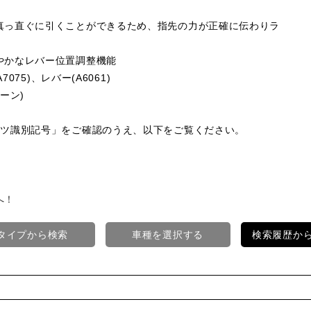
真っ直ぐに引くことができるため、指先の力が正確に伝わりラ
やかなレバー位置調整機能
75)、レバー(A6061)
ーン)
ーツ識別記号」をご確認のうえ、以下をご覧ください。
へ！
タイプから検索
車種を選択する
検索履歴か