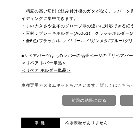
・精度の高い切削で組み付け後のガタがなく、レバーを
イディングに集中できます。
・手の大きさや夏冬のグローブ厚の違いに対応できる細
・素材：ブレーキホルダー(A6061)、クラッチホルダー(A70
・全6色(ブラック/レッド/ゴールド/ガンメタ/ブルー/グリ
■リペアパーツは元のレバーの品番ページの「リペアパ
＜リペア レバー単品＞
＜リペア ホルダー単品＞
車種専用カスタムキットもございます。詳しくはこちら
前回の結果に戻る
車種