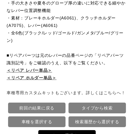
・手の大きさや夏冬のグローブ厚の違いに対応できる細やか
なレバー位置調整機能
・素材：ブレーキホルダー(A6061)、クラッチホルダー
(A7075)、レバー(A6061)
・全6色(ブラック/レッド/ゴールド/ガンメタ/ブルー/グリー
ン)
■リペアパーツは元のレバーの品番ページの「リペアパーツ
識別記号」をご確認のうえ、以下をご覧ください。
＜リペア レバー単品＞
＜リペア ホルダー単品＞
車種専用カスタムキットもございます。詳しくはこちらへ！
前回の結果に戻る
タイプから検索
車種を選択する
検索履歴から選択する