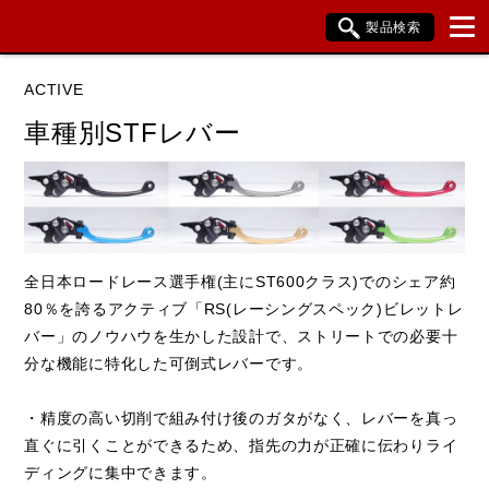
製品検索
ブランド内検索
ACTIVE
車種検索
アイテム検索
品番検索
車種別STFレバー
HONDA
YAMAHA
SUZUKI
KAWASAKI
全日本ロードレース選手権(主にST600クラス)でのシェア約
80％を誇るアクティブ「RS(レーシングスペック)ビレットレ
バー」のノウハウを生かした設計で、ストリートでの必要十
閉じる
分な機能に特化した可倒式レバーです。
・精度の高い切削で組み付け後のガタがなく、レバーを真っ
直ぐに引くことができるため、指先の力が正確に伝わりライ
ディングに集中できます。