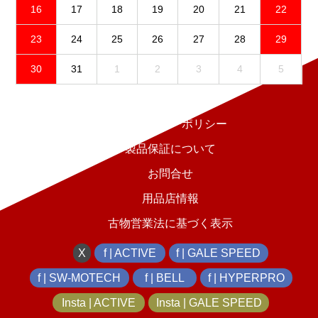
16
17
18
19
20
21
22
23
24
25
26
27
28
29
30
31
1
2
3
4
5
免責事項
プライバシーポリシー
製品保証について
お問合せ
用品店情報
古物営業法に基づく表示
X
f | ACTIVE
f | GALE SPEED
f | SW-MOTECH
f | BELL
f | HYPERPRO
Insta | ACTIVE
Insta | GALE SPEED