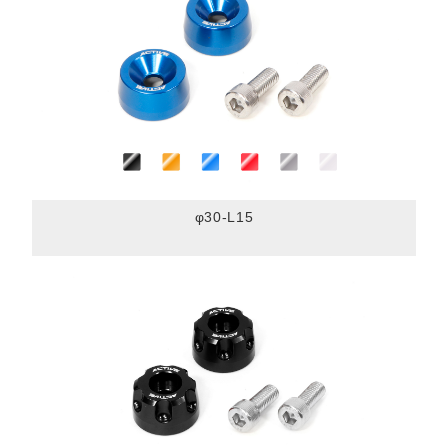
φ30-L15