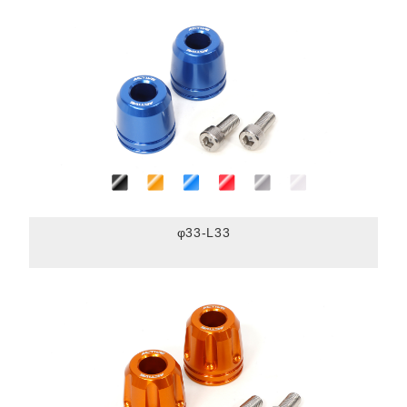
φ33-L33