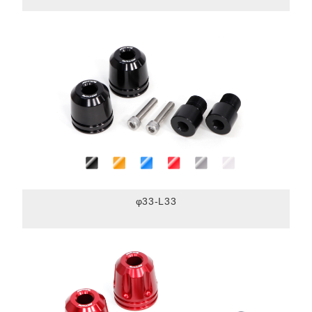
φ33-L33