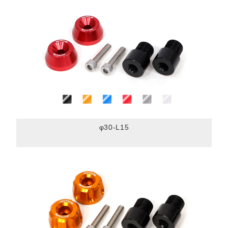
φ30-L15