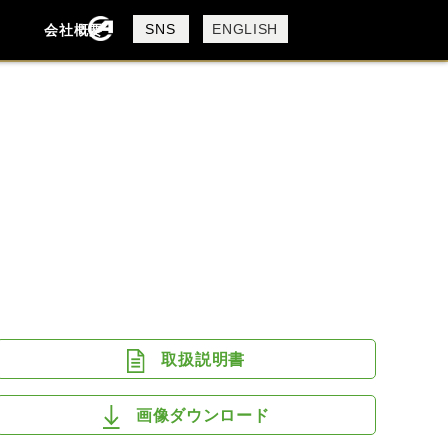
製品検索
SNS
ENGLISH
会社概要
会社概要
採用情報
検索
DUCATI
HARLEY DAVIDSON
MV AGUSTA
ROYAL ENFIELD
取扱説明書
画像ダウンロード