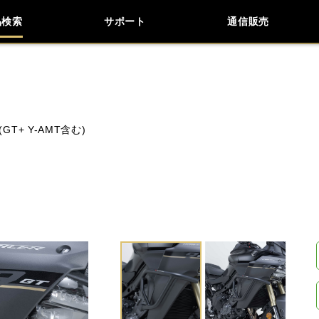
品検索
サポート
通信販売
お問い合わせ
よくあるご質問
検索
車種検索
アイテム検索
品番
 (GT+ Y-AMT含む)
KAWASAKI
APRILIA
BENELLI
BMW
LiveWire
MOTO GUZZI
MOTO MORINI
閉じる