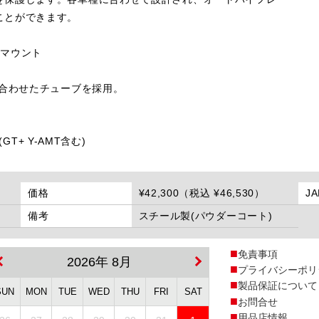
ことができます。
ムマウント
に合わせたチューブを採用。
 (GT+ Y-AMT含む)
価格
¥42,300（税込 ¥46,530）
J
備考
スチール製(パウダーコート)
免責事項
2026年 8月
プライバシーポリ
製品保証について
SUN
MON
TUE
WED
THU
FRI
SAT
お問合せ
用品店情報