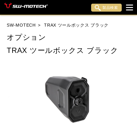
製品検索
ブランド内検索
SW-MOTECH
TRAX ツールボックス ブラック
車種検索
アイテム検索
品番検索
オプション
TRAX ツールボックス ブラック
HONDA
YAMAHA
SUZUKI
KAWASAKI
APRILIA
BENELLI
BMW
DUCATI
HARLEY DAVIDSON
HUSQVANA
INDIAN
KTM
LiveWire
MOTO GUZZI
MOTO MORINI
MV AGUSTA
ROYAL ENFIELD
TRIUMPH