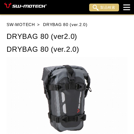
製品検索
ブランド内検索
SW-MOTECH
DRYBAG 80 (ver.2.0)
車種検索
アイテム検索
品番検索
DRYBAG 80 (ver2.0)
DRYBAG 80 (ver.2.0)
HONDA
YAMAHA
SUZUKI
KAWASAKI
APRILIA
BENELLI
BMW
DUCATI
HARLEY DAVIDSON
HUSQVANA
INDIAN
KTM
LiveWire
MOTO GUZZI
MOTO MORINI
MV AGUSTA
ROYAL ENFIELD
TRIUMPH