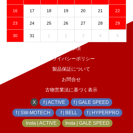
16
17
18
19
20
21
22
23
24
25
26
27
28
29
30
31
1
2
3
4
5
免責事項
プライバシーポリシー
製品保証について
お問合せ
古物営業法に基づく表示
X
f | ACTIVE
f | GALE SPEED
f | SW-MOTECH
f | BELL
f | HYPERPRO
Insta | ACTIVE
Insta | GALE SPEED